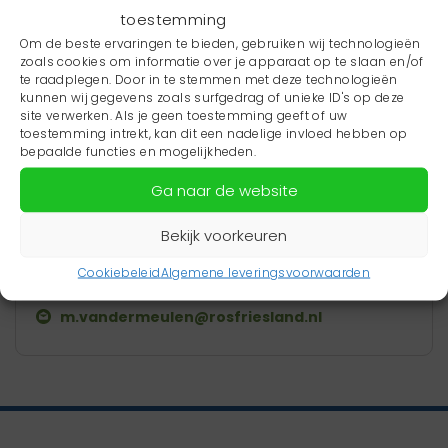
toestemming
Om de beste ervaringen te bieden, gebruiken wij technologieën
zoals cookies om informatie over je apparaat op te slaan en/of
te raadplegen. Door in te stemmen met deze technologieën
kunnen wij gegevens zoals surfgedrag of unieke ID's op deze
site verwerken. Als je geen toestemming geeft of uw
toestemming intrekt, kan dit een nadelige invloed hebben op
bepaalde functies en mogelijkheden.
Maaike van der Meulen
Ga naar de website
Adviseur
Bekijk voorkeuren
Neem contact op
Cookiebeleid
Algemene leveringsvoorwaarden
06 - 11 82 12 15
m.vandermeulen@rosfriesland.nl