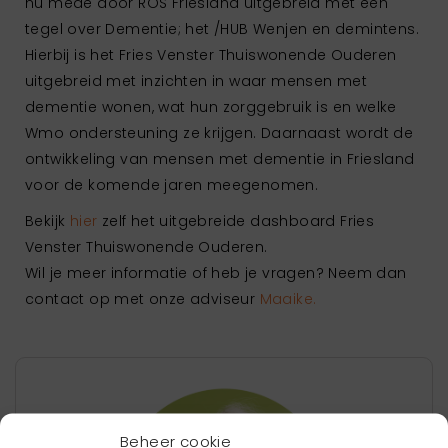
nu mede door ROS Friesland uitgebreid met een
tegel over Dementie; het /HUB Wenjen en demintens.
Hierbij is het Fries Venster Thuiswonende Ouderen
uitgebreid met inzichten in waar mensen met
dementie wonen, wat hun zorggebruik is en welke
Wmo ondersteuning ze krijgen. Daarnaast wordt de
ontwikkeling van mensen met dementie in Friesland
voor de komende jaren meegenomen.
Bekijk
hier
zelf het uitgebreide dashboard Fries
Venster Thuiswonende Ouderen.
Wil je meer informatie of heb je vragen? Neem dan
contact op met onze adviseur
Maaike.
Beheer cookie