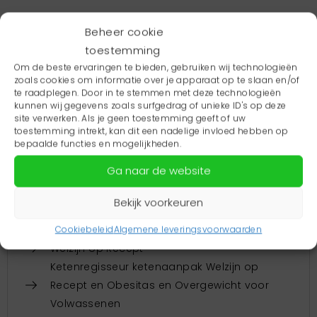
Wil je meer informatie of heb je vragen? Neem dan
Beheer cookie
contact op met onze projectleider
Bea.
toestemming
Om de beste ervaringen te bieden, gebruiken wij technologieën
zoals cookies om informatie over je apparaat op te slaan en/of
te raadplegen. Door in te stemmen met deze technologieën
Werkzaamheden
kunnen wij gegevens zoals surfgedrag of unieke ID's op deze
site verwerken. Als je geen toestemming geeft of uw
Hoe zit het nou écht met het delen van
toestemming intrekt, kan dit een nadelige invloed hebben op
(medische) gegevens?
bepaalde functies en mogelijkheden.
Inspiratievideo Samenwerking sociaal
Ga naar de website
domein, huisartsenzorg en GGZ - Welzijn op
Recept
Bekijk voorkeuren
Samenwerking huisartsen en GGZ Friesland
tbv de EPA-patiënten
Cookiebeleid
Algemene leveringsvoorwaarden
Welzijn op Recept
Ketenregisseur ketenaanpak Welzijn op
Recept en Obesitas en Overgewicht voor
Volwassenen